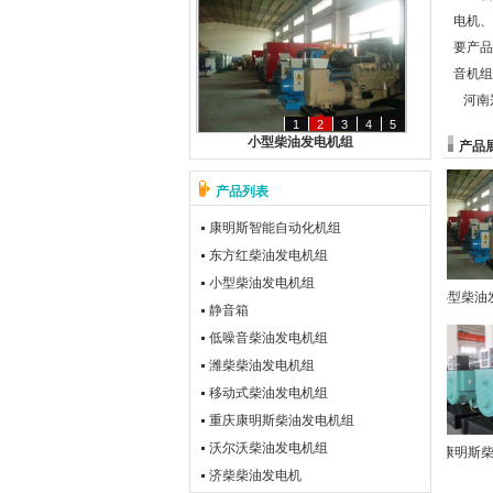
电机、
要产品
音机组
河南
1
2
3
4
5
小型柴油发电机组
产品
产品列表
康明斯智能自动化机组
东方红柴油发电机组
小型柴油发电机组
东方红柴油发电机组
小型柴油发
静音箱
低噪音柴油发电机组
潍柴柴油发电机组
移动式柴油发电机组
重庆康明斯柴油发电机组
沃尔沃柴油发电机组
移动式柴油发电机组
重庆康明斯柴油
济柴柴油发电机