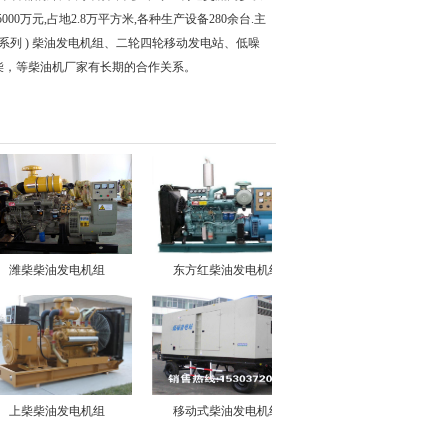
5000
万元
,
占地
2.8
万平方米
,
各种生产设备
280
余台
.
主
系列
)
柴油发电机组、二轮四轮移动发电站、低噪
柴，等柴油机厂家有长期的合作关系。
潍柴柴油发电机组
东方红柴油发电机组
小型柴油发电机组
上柴柴油发电机组
移动式柴油发电机组
重庆康明斯柴油发电机