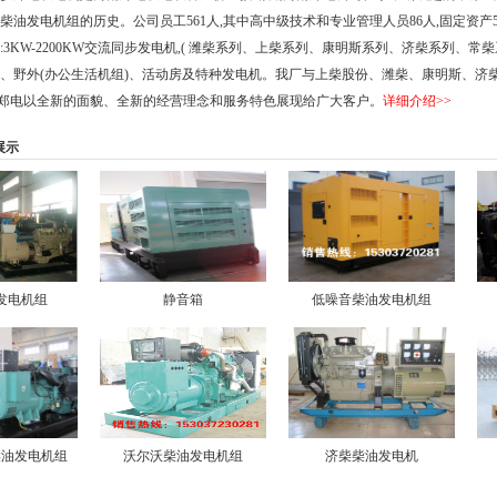
柴油发电机组的历史。公司员工
561
人
,
其中高中级技术和专业管理人员
86
人
,
固定资产
:3KW-2200KW
交流同步发电机
,(
潍柴系列、上柴系列、康明斯系列、济柴系列、常柴
、野外
(
办公生活机组
)
、活动房及特种发电机。我厂与上柴股份、潍柴、康明斯、济
郑电以全新的面貌、全新的经营理念和服务特色展现给广大客户。
详细介绍>>
展示
电机组
静音箱
低噪音柴油发电机组
发电机组
沃尔沃柴油发电机组
济柴柴油发电机